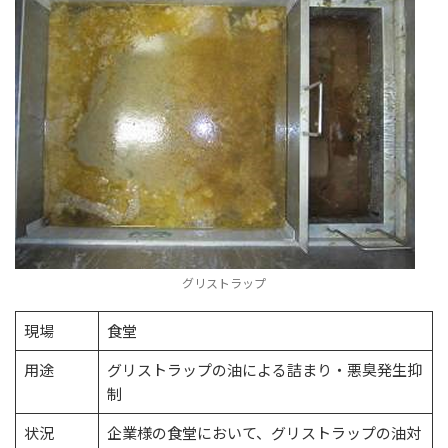
グリストラップ
現場
食堂
用途
グリストラップの油による詰まり・悪臭発生抑
制
状況
企業様の食堂において、グリストラップの油対