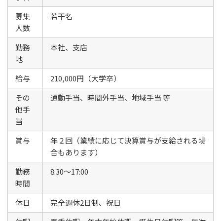
募集
若干名
人数
勤務
本社、支店
地
給与
210,000円（大学卒）
その
通勤手当、時間外手当、地域手当 等
他手
当
賞与
年２回（業績に応じて決算賞与が支給される場
合もあります）
勤務
8:30～17:00
時間
休日
完全週休2日制、祝日