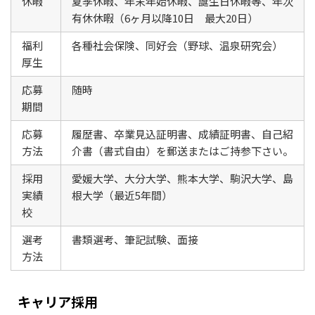
休暇
夏季休暇、年末年始休暇、誕生日休暇等、年次
有休休暇（6ヶ月以降10日 最大20日）
福利
各種社会保険、同好会（野球、温泉研究会）
厚生
応募
随時
期間
応募
履歴書、卒業見込証明書、成績証明書、自己紹
方法
介書（書式自由）を郵送またはご持参下さい。
採用
愛媛大学、大分大学、熊本大学、駒沢大学、島
実績
根大学（最近5年間）
校
選考
書類選考、筆記試験、面接
方法
キャリア採用